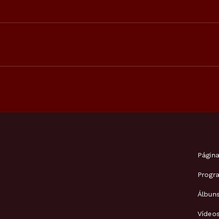
Página
Progr
Álbun
Vídeo