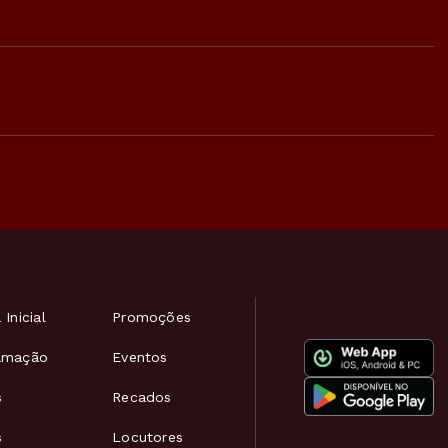
 Inicial
Promoções
amação
Eventos
s
Recados
s
Locutores