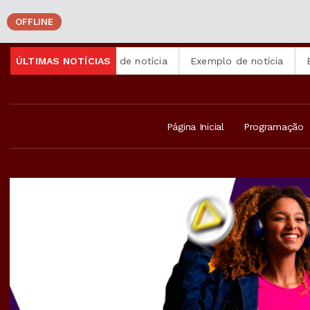
OFFLINE
ícia
ÚLTIMAS NOTÍCIAS
Exemplo de notícia
Exemplo de notícia
Exemplo
Página Inicial
Programação