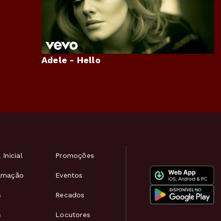
Adele - Hello
 Inicial
Promoções
amação
Eventos
s
Recados
s
Locutores