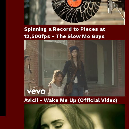
Spinning a Record to Pieces at
12,500fps - The Slow Mo Guys
Avicii - Wake Me Up (Official Video)