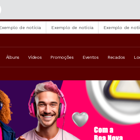
naldo Manzotti
de notícia
Exemplo de notícia
Exemplo de notícia
Álbuns
Vídeos
Promoções
Eventos
Recados
Lo