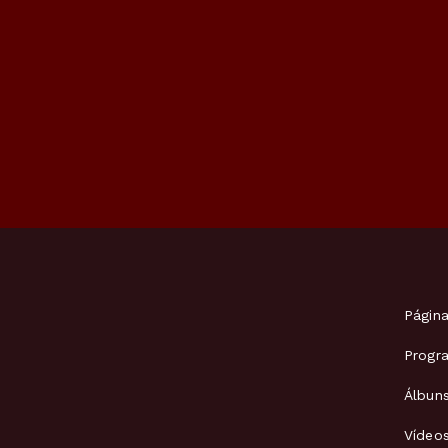
Página
Progr
Álbun
Vídeo